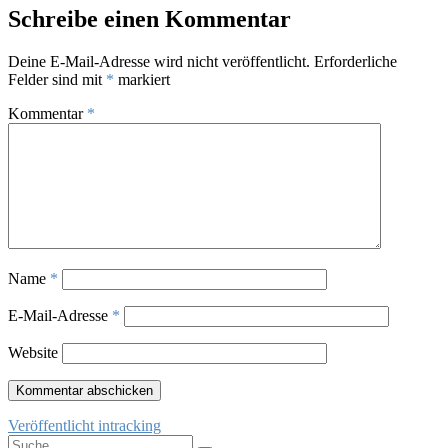
Schreibe einen Kommentar
Deine E-Mail-Adresse wird nicht veröffentlicht.
Erforderliche
Felder sind mit
*
markiert
Kommentar
*
Name
*
E-Mail-Adresse
*
Website
Beitragsnavigation
Veröffentlicht in
tracking
Suche