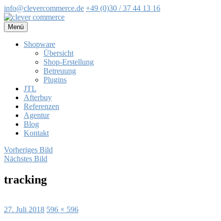
info@clevercommerce.de
+49 (0)30 / 37 44 13 16
Zum
Inhalt
Menü
springen
Shopware
Übersicht
Shop-Erstellung
Betreuung
Plugins
JTL
Afterbuy
Referenzen
Agentur
Blog
Kontakt
Vorheriges Bild
Nächstes Bild
tracking
Veröffentlicht
Volle
27. Juli 2018
596 × 596
am
Größe