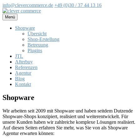
info@clevercommerce.de
+49 (0)30 / 37 44 13 16
Zum
Inhalt
Menü
springen
Shopware
Übersicht
Shop-Erstellung
Betreuung
Plugins
JTL
Afterbuy
Referenzen
Agentur
Blog
Kontakt
Shopware
Wir arbeiten seit 2009 mit Shopware und haben seitdem Dutzende
Shopware-Shops konzipiert, realisiert und weiterentwickelt. Für
unsere Kunden haben wir zahlreiche komplexe Lösungen realisiert.
Auf diesen Seiten erfahren Sie mehr, was Sie von als Shopware
Agentur erwarten können: