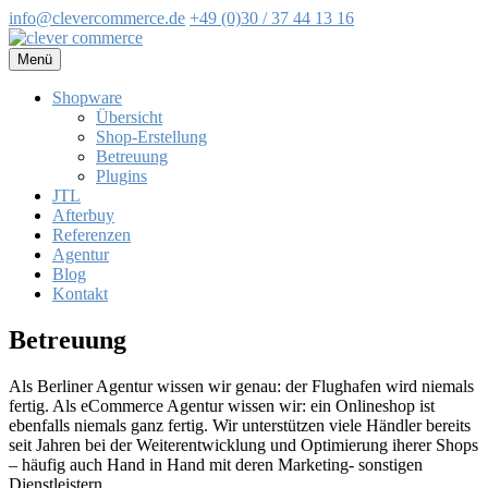
info@clevercommerce.de
+49 (0)30 / 37 44 13 16
Zum
Inhalt
Menü
springen
Shopware
Übersicht
Shop-Erstellung
Betreuung
Plugins
JTL
Afterbuy
Referenzen
Agentur
Blog
Kontakt
Betreuung
Als Berliner Agentur wissen wir genau: der Flughafen wird niemals
fertig. Als eCommerce Agentur wissen wir: ein Onlineshop ist
ebenfalls niemals ganz fertig. Wir unterstützen viele Händler bereits
seit Jahren bei der Weiterentwicklung und Optimierung iherer Shops
– häufig auch Hand in Hand mit deren Marketing- sonstigen
Dienstleistern.