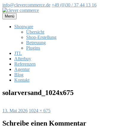
info@clevercommerce.de
+49 (0)30 / 37 44 13 16
Zum
Inhalt
Menü
springen
Shopware
Übersicht
Shop-Erstellung
Betreuung
Plugins
JTL
Afterbuy
Referenzen
Agentur
Blog
Kontakt
solarversand_1024x675
Veröffentlicht
Volle
13. Mai 2026
1024 × 675
am
Größe
Schreibe einen Kommentar