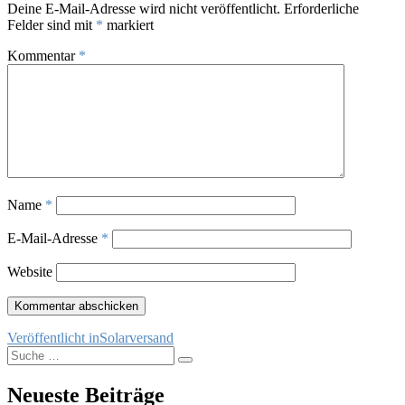
Deine E-Mail-Adresse wird nicht veröffentlicht.
Erforderliche
Felder sind mit
*
markiert
Kommentar
*
Name
*
E-Mail-Adresse
*
Website
Beitragsnavigation
Veröffentlicht in
Solarversand
Suche
Suchen
nach:
Neueste Beiträge