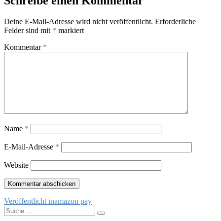
Schreibe einen Kommentar
Deine E-Mail-Adresse wird nicht veröffentlicht.
Erforderliche
Felder sind mit
*
markiert
Kommentar
*
Name
*
E-Mail-Adresse
*
Website
Beitragsnavigation
Veröffentlicht in
amazon pay
Suche
Suchen
nach: