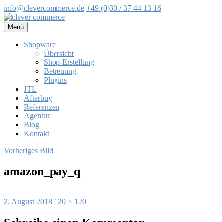
info@clevercommerce.de
+49 (0)30 / 37 44 13 16
Zum
Inhalt
Menü
springen
Shopware
Übersicht
Shop-Erstellung
Betreuung
Plugins
JTL
Afterbuy
Referenzen
Agentur
Blog
Kontakt
Vorheriges Bild
amazon_pay_q
Veröffentlicht
Volle
2. August 2018
120 × 120
am
Größe