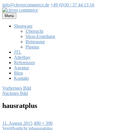
info@clevercommerce.de
+49 (0)30 / 37 44 13 16
Zum
Inhalt
Menü
springen
Shopware
Übersicht
Shop-Erstellung
Betreuung
Plugins
JTL
Afterbuy
Referenzen
Agentur
Blog
Kontakt
Vorheriges Bild
Nächstes Bild
hausratplus
Veröffentlicht
Volle
11. August 2015
490 × 390
am
Beitragsnavigation
Größe
Veröffentlicht in
hausratplus