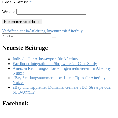
E-Mail-Adresse
*
Website
Beitragsnavigation
Veröffentlicht in
Anleitung Inventur mit Afterbuy
Suche
Suchen
nach:
Neueste Beiträge
Individueller Adressexport für Afterbuy
Factfinder Integration in Shopware 5 – Case Study
Amazon Rechnungsanforderungen reduzieren für Afterbuy
Nutzer
eBay Sendungsnummern hochladen: Tipps für Afterbuy
Nutzer
eBay und Tippfehler-Domains: Geniale SEO-Strategie oder
SEO-Unfall?
Facebook