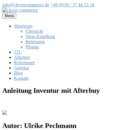
info@clevercommerce.de
+49 (0)30 / 37 44 13 16
Zum
Inhalt
Menü
springen
Shopware
Übersicht
Shop-Erstellung
Betreuung
Plugins
JTL
Afterbuy
Referenzen
Agentur
Blog
Kontakt
Anleitung Inventur mit Afterbuy
Autor:
Ulrike Pechmann