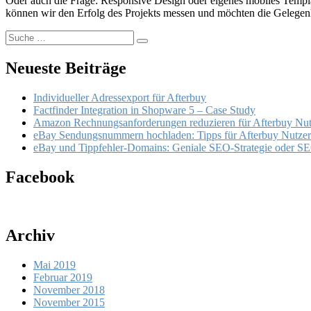
Oder auch die Frage: Responsive Design oder eigenes mobiles Templa
können wir den Erfolg des Projekts messen und möchten die Gelegenh
Suche
Suchen
nach:
Neueste Beiträge
Individueller Adressexport für Afterbuy
Factfinder Integration in Shopware 5 – Case Study
Amazon Rechnungsanforderungen reduzieren für Afterbuy Nut
eBay Sendungsnummern hochladen: Tipps für Afterbuy Nutzer
eBay und Tippfehler-Domains: Geniale SEO-Strategie oder S
Facebook
Archiv
Mai 2019
Februar 2019
November 2018
November 2015