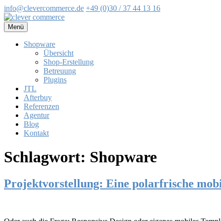
info@clevercommerce.de
+49 (0)30 / 37 44 13 16
Zum
Inhalt
Menü
springen
Shopware
Übersicht
Shop-Erstellung
Betreuung
Plugins
JTL
Afterbuy
Referenzen
Agentur
Blog
Kontakt
Schlagwort:
Shopware
Projektvorstellung: Eine polarfrische mobi