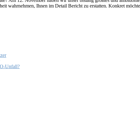
te? Am 12. November haben wir unser bislang größtes und ambitionier
eit wahrnehmen, Ihnen im Detail Bericht zu erstatten. Konkret möchte
zer
EO-Unfall?