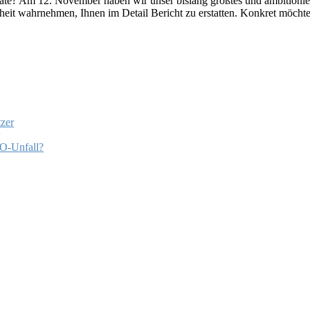
te? Am 12. November haben wir unser bislang größtes und ambitionier
eit wahrnehmen, Ihnen im Detail Bericht zu erstatten. Konkret möchte
zer
EO-Unfall?