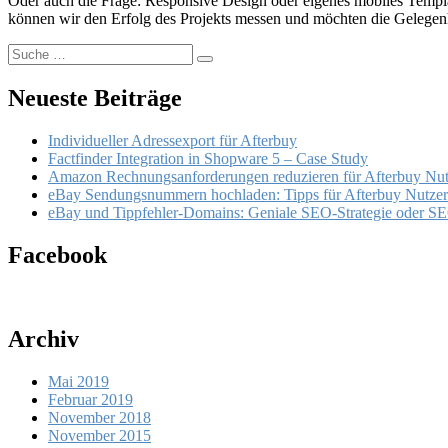
Oder auch die Frage: Responsive Design oder eigenes mobiles Templa
können wir den Erfolg des Projekts messen und möchten die Gelegenh
Suche
Suchen
nach:
Neueste Beiträge
Individueller Adressexport für Afterbuy
Factfinder Integration in Shopware 5 – Case Study
Amazon Rechnungsanforderungen reduzieren für Afterbuy Nut
eBay Sendungsnummern hochladen: Tipps für Afterbuy Nutzer
eBay und Tippfehler-Domains: Geniale SEO-Strategie oder S
Facebook
Archiv
Mai 2019
Februar 2019
November 2018
November 2015