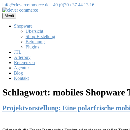
info@clevercommerce.de
+49 (0)30 / 37 44 13 16
Zum
Inhalt
Menü
springen
Shopware
Übersicht
Shop-Erstellung
Betreuung
Plugins
JTL
Afterbuy
Referenzen
Agentur
Blog
Kontakt
Schlagwort:
mobiles Shopware 
Projektvorstellung: Eine polarfrische mobi