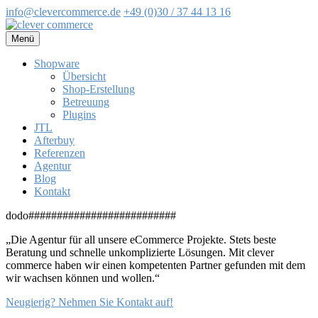
info@clevercommerce.de
+49 (0)30 / 37 44 13 16
Zum
Inhalt
Menü
springen
Shopware
Übersicht
Shop-Erstellung
Betreuung
Plugins
JTL
Afterbuy
Referenzen
Agentur
Blog
Kontakt
dodo##########################
„Die Agentur für all unsere eCommerce Projekte. Stets beste
Beratung und schnelle unkomplizierte Lösungen. Mit clever
commerce haben wir einen kompetenten Partner gefunden mit dem
wir wachsen können und wollen.“
Neugierig?
Nehmen Sie Kontakt auf!