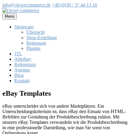
info@clevercommerce.de
+49 (0)30 / 37 44 13 16
Zum
Inhalt
Menü
springen
Shopware
Übersicht
Shop-Erstellung
Betreuung
Plugins
JTL
Afterbuy
Referenzen
Agentur
Blog
Kontakt
eBay Templates
eBay unterscheidet sich von andere Marktplätzen. Ein
Unterscheidungskriterium ist, dass eBay den Einsatz von HTML-
Befehlen zur Gestaltung der Produktbeschreibung zulässt. Mit
unseren eBay Templates verwandeln wir die Produktbeschreibung
in eine professionelle Darstellung, wie man Sie sonst von
Onlineshops kennt.